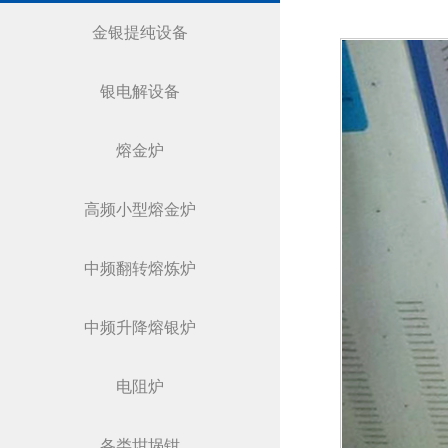
金银提纯设备
银电解设备
熔金炉
高频小型熔金炉
中频翻转熔炼炉
中频升降熔银炉
电阻炉
各类坩埚钳