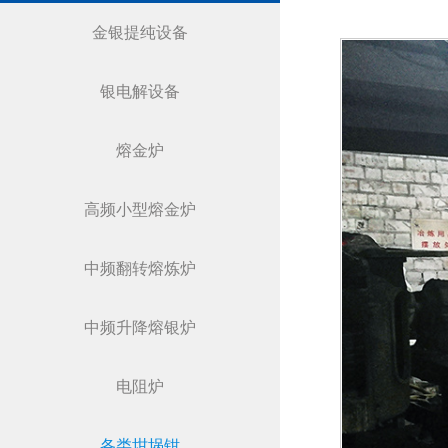
金银提纯设备
银电解设备
熔金炉
高频小型熔金炉
中频翻转熔炼炉
中频升降熔银炉
电阻炉
各类坩埚钳