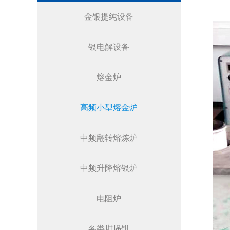
金银提纯设备
银电解设备
熔金炉
高频小型熔金炉
中频翻转熔炼炉
中频升降熔银炉
电阻炉
各类坩埚钳