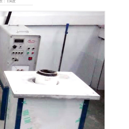
数：
156次