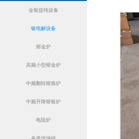
金银提纯设备
银电解设备
熔金炉
高频小型熔金炉
中频翻转熔炼炉
中频升降熔银炉
电阻炉
各类坩埚钳