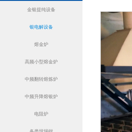
金银提纯设备
银电解设备
熔金炉
高频小型熔金炉
中频翻转熔炼炉
中频升降熔银炉
电阻炉
各类坩埚钳