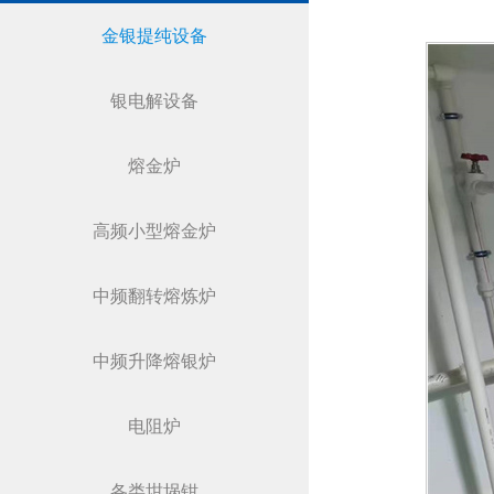
金银提纯设备
银电解设备
熔金炉
高频小型熔金炉
中频翻转熔炼炉
中频升降熔银炉
电阻炉
各类坩埚钳